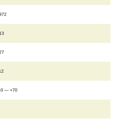
972
13
27
12
40 — +70