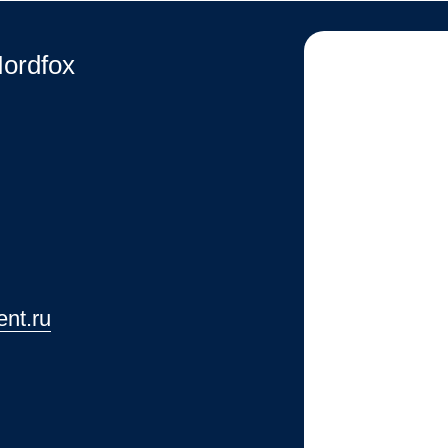
ordfox
ent.ru