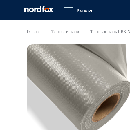
Каталог
Главная
→
Тентовые ткани
→
Тентовая ткань ПВХ N