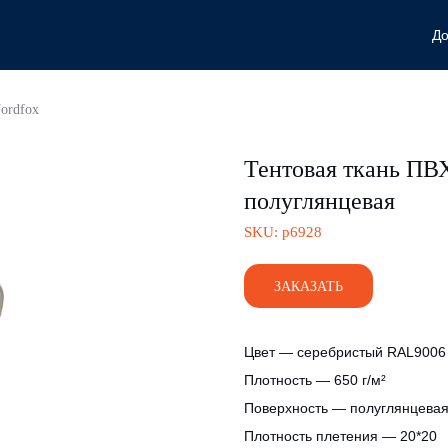
До
ordfox
Тентовая ткань ПВХ 
полуглянцевая
SKU:
р6928
ЗАКАЗАТЬ
Цвет — серебристый RAL9006
Плотность — 650 г/м²
Поверхность — полуглянцева
Плотность плетения — 20*20